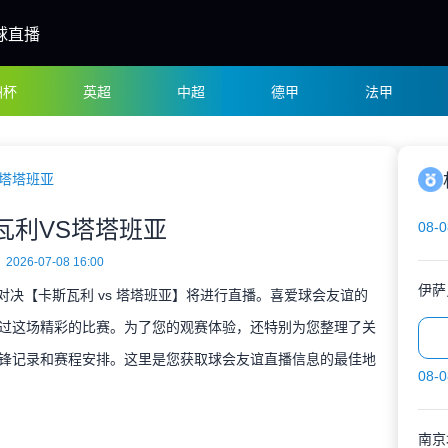
球直播
洲杯
英超
中超
德甲
法甲
S塔塔班亚
瓦利VS塔塔班亚
08-0
2026-07-08 16:00
谊对决【卡斯瓦利 vs 塔塔班亚】将进行直播。喜爱球会友谊的
过这场精彩的比赛。为了您的观赛体验，还特别为您整理了关
锋记录和赛程安排。这里是您获取球会友谊直播信息的最佳地
08-0
南京