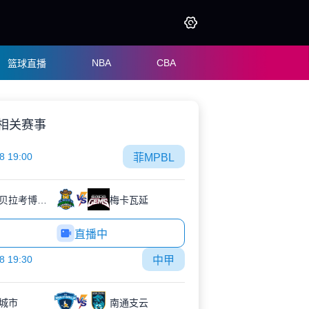
NBA
CBA
篮球直播
相关赛事
8 19:00
菲MPBL
伊萨贝拉考博伊斯
梅卡瓦延
直播中
8 19:30
中甲
城市
南通支云