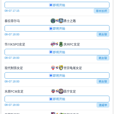
即将开始
08-07 17:15
菲州长杯
泰拉菲尔马
勇士之路
即将开始
08-07 18:00
韩女联
华川KSPO女足
庆州FC女足
即将开始
08-07 18:00
韩女联
现代制铁女足
世宗龟尾女足
即将开始
08-07 18:00
韩女联
水原FCM女足
昌宁女足
即将开始
08-07 18:00
澳威甲