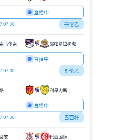
直播中
7 07:00
哥伦乙
索马尔索
锡帕基拉老虎
直播中
7 07:00
哥伦乙
塔
利昂内斯
直播中
7 07:00
巴西杯
蒂安
巴西国际