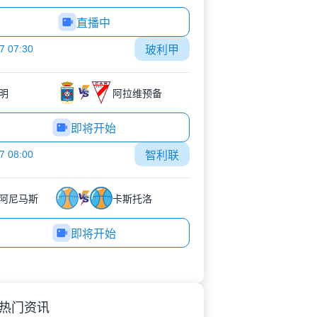
直播中
7 07:30
玻利甲
明
阿拉维预备
即将开始
7 08:00
智利联
阿尼马斯
卡斯托洛
即将开始
热门资讯