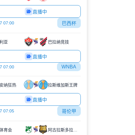
直播中
7 07:00
巴西杯
利亚
巴拉纳竞技
直播中
WNBA
7 07:00
安纳狂热
拉斯维加斯王牌
直播中
7 07:05
哥伦甲
体育会
阿古拉斯多拉达斯