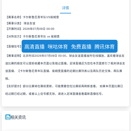
详情
【赛事名称】卡尔斯鲁厄青年队VS侯姆堡
【赛事分类】
球会友谊
【开赛时间】2026年07月09日 00:00
【对阵双方】卡尔斯鲁厄青年队 vs 侯姆堡
高清直播
咪咕体育
免费直播
腾讯体育
【直播信号】
【赛事说明】北京时间2026年07月09日 00:00，球会友谊直播准时在线播放，喜欢看球会友
谊比赛的朋友可以提前收藏本页面以免错过直播。足球直播还为您在本页面索引了相关球会友
谊直播、【卡尔斯鲁厄青年队直播、侯姆堡直播的近期比赛列表以及两队历史交锋、两队赛
程。
【友好提示】部分比赛将在赛前更新，可能需要您在比赛前再刷新查看。 如果本页面比赛已
经过期已经过期，或者以上信号都无效，请进入足球直播查看最新直播信号。
相关资讯