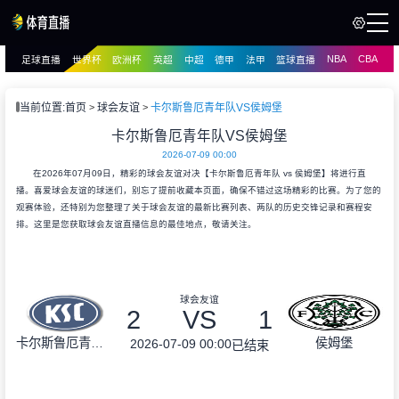
NBA
CBA
足球直播
世界杯
欧洲杯
英超
中超
德甲
法甲
篮球直播
页
直播
直播
当前位置:
首页
球会友谊
卡尔斯鲁厄青年队VS侯姆堡
卡尔斯鲁厄青年队VS侯姆堡
2026-07-09 00:00
在2026年07月09日，精彩的球会友谊对决【卡尔斯鲁厄青年队 vs 侯姆堡】将进行直
播。喜爱球会友谊的球迷们，别忘了提前收藏本页面，确保不错过这场精彩的比赛。为了您的
观赛体验，还特别为您整理了关于球会友谊的最新比赛列表、两队的历史交锋记录和赛程安
排。这里是您获取球会友谊直播信息的最佳地点，敬请关注。
球会友谊
2
VS
1
卡尔斯鲁厄青年队
侯姆堡
2026-07-09 00:00
已结束