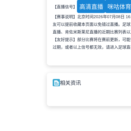
高清直播
咪咕体
【直播信号】
【赛事说明】北京时间2026年07月08日
友可以提前收藏本页面以免错过直播。足球
直播、肯佐米斯莱尼直播的近期比赛列表以
【友好提示】部分比赛将在赛前更新，可能
过期，或者以上信号都无效，请进入足球直
相关资讯