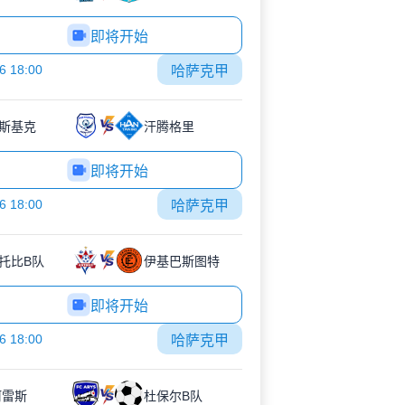
即将开始
6 18:00
哈萨克甲
斯基克
汗腾格里
即将开始
6 18:00
哈萨克甲
托比B队
伊基巴斯图特
即将开始
6 18:00
哈萨克甲
阿雷斯
杜保尔B队