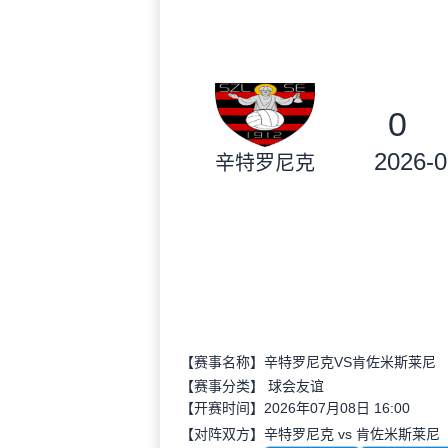
0
2026-0
辛特罗尼克
【赛事名称】辛特罗尼克VS肯佐米斯莱尼
【赛事分类】
球会友谊
【开赛时间】2026年07月08日 16:00
【对阵双方】辛特罗尼克 vs 肯佐米斯莱尼