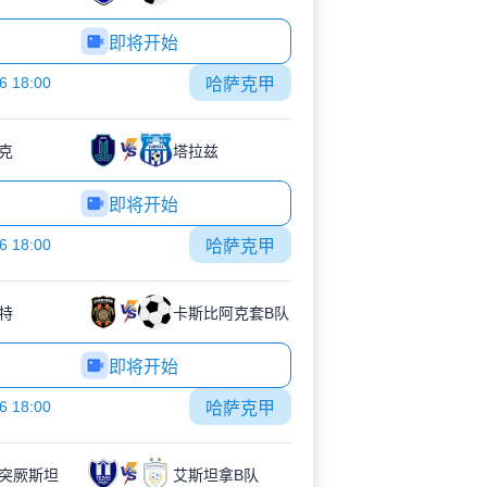
即将开始
6 18:00
哈萨克甲
克
塔拉兹
即将开始
6 18:00
哈萨克甲
特
卡斯比阿克套B队
即将开始
6 18:00
哈萨克甲
突厥斯坦
艾斯坦拿B队