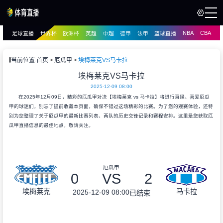
NBA
CBA
足球直播
世界杯
欧洲杯
英超
中超
德甲
法甲
篮球直播
页
直播
直播
当前位置:
首页
厄瓜甲
埃梅莱克VS马卡拉
埃梅莱克VS马卡拉
2025-12-09 08:00
在2025年12月09日，精彩的厄瓜甲对决【埃梅莱克 vs 马卡拉】将进行直播。喜爱厄瓜
甲的球迷们，别忘了提前收藏本页面，确保不错过这场精彩的比赛。为了您的观赛体验，还特
别为您整理了关于厄瓜甲的最新比赛列表、两队的历史交锋记录和赛程安排。这里是您获取厄
瓜甲直播信息的最佳地点，敬请关注。
厄瓜甲
0
VS
2
埃梅莱克
马卡拉
2025-12-09 08:00
已结束