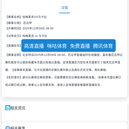
详情
【赛事名称】埃梅莱克VS马卡拉
【赛事分类】
厄瓜甲
【开赛时间】2025年12月09日 08:00
【对阵双方】埃梅莱克 vs 马卡拉
高清直播
咪咕体育
免费直播
腾讯体育
【直播信号】
【赛事说明】北京时间2025年12月09日 08:00，厄瓜甲直播准时在线播放，喜欢看厄瓜甲比
赛的朋友可以提前收藏本页面以免错过直播。足球直播还为您在本页面索引了相关厄瓜甲直
播、【埃梅莱克直播、马卡拉直播的近期比赛列表以及两队历史交锋、两队赛程。
【友好提示】部分比赛将在赛前更新，可能需要您在比赛前再刷新查看。 如果本页面比赛已
经过期已经过期，或者以上信号都无效，请进入足球直播查看最新直播信号。
相关资讯
相关赛事