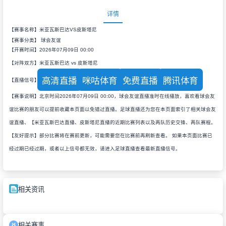
详情
【赛事名称】米亚瓦斯巴达VS皮斯塔尼
【赛事分类】
球会友谊
【开赛时间】2026年07月09日 00:00
【对阵双方】米亚瓦斯巴达 vs 皮斯塔尼
高清直播
咪咕体育
免费直播
腾讯体育
【直播信号】
【赛事说明】北京时间2026年07月09日 00:00，球会友谊直播准时在线播放，喜欢看球会友
谊比赛的朋友可以提前收藏本页面以免错过直播。足球直播还为您在本页面索引了相关球会友
谊直播、【米亚瓦斯巴达直播、皮斯塔尼直播的近期比赛列表以及两队历史交锋、两队赛程。
【友好提示】部分比赛将在赛前更新，可能需要您在比赛前再刷新查看。 如果本页面比赛已
经过期已经过期，或者以上信号都无效，请进入足球直播查看最新直播信号。
相关资讯
相关赛事