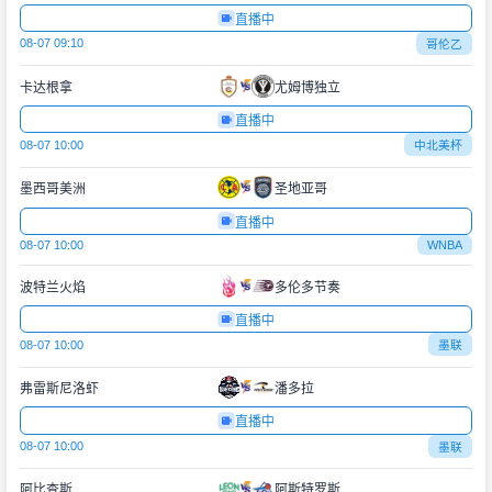
直播中
08-07 09:10
哥伦乙
卡达根拿
尤姆博独立
直播中
08-07 10:00
中北美杯
墨西哥美洲
圣地亚哥
直播中
08-07 10:00
WNBA
波特兰火焰
多伦多节奏
直播中
08-07 10:00
墨联
弗雷斯尼洛虾
潘多拉
直播中
08-07 10:00
墨联
阿比查斯
阿斯特罗斯