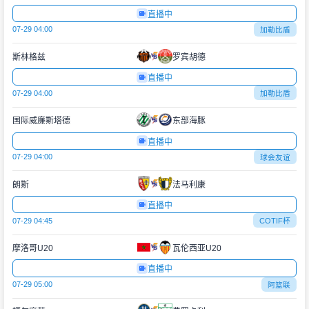
直播中
07-29 04:00
加勒比盾
斯林格兹
罗宾胡德
直播中
07-29 04:00
加勒比盾
国际威廉斯塔德
东部海豚
直播中
07-29 04:00
球会友谊
朗斯
法马利康
直播中
07-29 04:45
COTIF杯
摩洛哥U20
瓦伦西亚U20
直播中
07-29 05:00
阿篮联