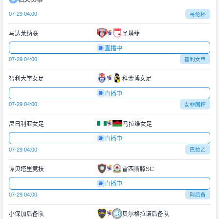
07-29 04:00
哥伦杯
马达莱纳联
圣塔菲
直播中
07-29 04:00
智利女甲
智利大学女足
科金博女足
直播中
07-29 04:00
女非国杯
尼日利亚女足
马拉维女足
直播中
07-29 04:00
巴拉乙
谭贝塔里竞技
雷西斯滕SC
直播中
07-29 04:00
阿后备
小保加后备队
贝尔格拉诺后备队