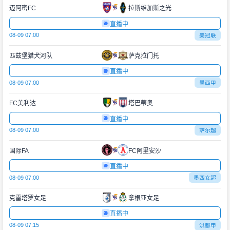
迈阿密FC
拉斯维加斯之光
直播中
08-09 07:00
美冠联
匹兹堡猎犬河队
萨克拉门托
直播中
08-09 07:00
墨西甲
FC美利达
塔巴蒂奥
直播中
08-09 07:00
萨尔超
国际FA
FC阿里安沙
直播中
08-09 07:00
墨西女超
克雷塔罗女足
拿根亚女足
直播中
08-09 07:15
洪都甲