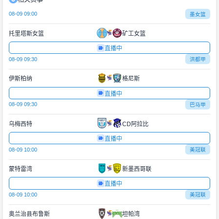
08-09 09:00
墨女篮
托里塔斯女篮
矿工女篮
直播中
08-09 09:30
洪都甲
伊斯柏纳
格尼斯
直播中
08-09 09:30
巴马甲
乌梅西特
CD阿拉比
直播中
08-09 10:00
美冠联
蒙特雷湾
新墨西哥联
直播中
08-09 10:00
美冠联
奥兰治县布鲁斯
坦帕湾