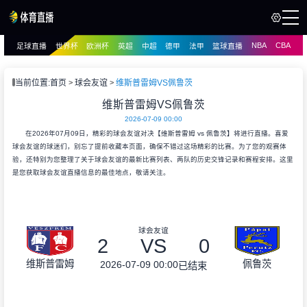
NBA
CBA
足球直播
世界杯
欧洲杯
英超
中超
德甲
法甲
篮球直播
页
直播
直播
当前位置:
首页
球会友谊
维斯普雷姆VS佩鲁茨
维斯普雷姆VS佩鲁茨
2026-07-09 00:00
在2026年07月09日，精彩的球会友谊对决【维斯普雷姆 vs 佩鲁茨】将进行直播。喜爱
球会友谊的球迷们，别忘了提前收藏本页面，确保不错过这场精彩的比赛。为了您的观赛体
验，还特别为您整理了关于球会友谊的最新比赛列表、两队的历史交锋记录和赛程安排。这里
是您获取球会友谊直播信息的最佳地点，敬请关注。
球会友谊
2
VS
0
维斯普雷姆
佩鲁茨
2026-07-09 00:00
已结束