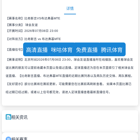
详情
【赛事名称】比奇斯吉VS布达弗基MTE
【赛事分类】
球会友谊
【开赛时间】2026年07月08日 23:00
【对阵双方】比奇斯吉 vs 布达弗基MTE
高清直播
咪咕体育
免费直播
腾讯体育
【直播信号】
【赛事说明】北京时间2026年07月08日 23:00，球会友谊直播准时在线播放，喜欢看球会友
谊比赛的朋友可以提前收藏本页面以免错过直播。足球直播还为您在本页面索引了相关球会友
谊直播、【比奇斯吉直播、布达弗基MTE直播的近期比赛列表以及两队历史交锋、两队赛程。
【友好提示】部分比赛将在赛前更新，可能需要您在比赛前再刷新查看。 如果本页面比赛已
经过期已经过期，或者以上信号都无效，请进入足球直播查看最新直播信号。
相关资讯
相关赛事