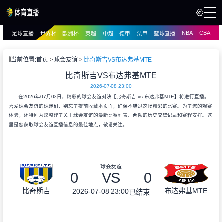
NBA
CBA
足球直播
世界杯
欧洲杯
英超
中超
德甲
法甲
篮球直播
页
直播
直播
当前位置:
首页
球会友谊
比奇斯吉VS布达弗基MTE
比奇斯吉VS布达弗基MTE
2026-07-08 23:00
在2026年07月08日，精彩的球会友谊对决【比奇斯吉 vs 布达弗基MTE】将进行直播。
喜爱球会友谊的球迷们，别忘了提前收藏本页面，确保不错过这场精彩的比赛。为了您的观赛
体验，还特别为您整理了关于球会友谊的最新比赛列表、两队的历史交锋记录和赛程安排。这
里是您获取球会友谊直播信息的最佳地点，敬请关注。
球会友谊
0
VS
0
比奇斯吉
布达弗基MTE
2026-07-08 23:00
已结束