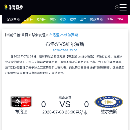
NBA
CBA
足球直播
世界杯
欧洲杯
英超
中超
德甲
法甲
篮球直播
页
直播
直播
当前位置:
首页
球会友谊
布洛涅VS维尔赛斯
布洛涅VS维尔赛斯
2026-07-08 23:00
在2026年07月08日，精彩的球会友谊对决【布洛涅 vs 维尔赛斯】将进行直播。喜爱球
会友谊的球迷们，别忘了提前收藏本页面，确保不错过这场精彩的比赛。为了您的观赛体验，
还特别为您整理了关于球会友谊的最新比赛列表、两队的历史交锋记录和赛程安排。这里是您
获取球会友谊直播信息的最佳地点，敬请关注。
球会友谊
0
VS
0
布洛涅
维尔赛斯
2026-07-08 23:00
已结束