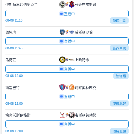
伊斯特恩沙伯奥克兰
芬奇布尔斯联
直播中
08-08 11:15
新西中联
佩托内
威斯顿沙伯
直播中
08-08 11:45
新西中联
岛湾联
上哈特市
直播中
08-08 12:00
澳塔超
南霍巴特
河畔奥林匹克
直播中
08-08 12:00
澳威北超
埃奇沃斯伊格斯
韦斯顿劳动熊
直播中
08-08 12:00
澳威北超