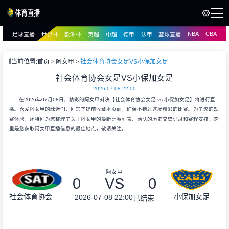
NBA
CBA
足球直播
世界杯
欧洲杯
英超
中超
德甲
法甲
篮球直播
页
直播
直播
当前位置:
首页
阿女甲
社会体育协会女足VS小保加女足
社会体育协会女足VS小保加女足
2026-07-08 22:00
在2026年07月08日，精彩的阿女甲对决【社会体育协会女足 vs 小保加女足】将进行直
播。喜爱阿女甲的球迷们，别忘了提前收藏本页面，确保不错过这场精彩的比赛。为了您的观
赛体验，还特别为您整理了关于阿女甲的最新比赛列表、两队的历史交锋记录和赛程安排。这
里是您获取阿女甲直播信息的最佳地点，敬请关注。
阿女甲
0
VS
0
社会体育协会女足
小保加女足
2026-07-08 22:00
已结束