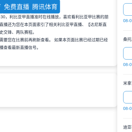
育
免费直播
腾讯体育
 21:30，利比亚甲直播准时在线播放，喜欢看利比亚甲比赛的朋
08-0
直播还为您在本页面索引了相关利比亚甲直播、【达尼斯直
史交锋、两队赛程。
桑托
需要您在比赛前再刷新查看。 如果本页面比赛已经过期已经
播查看最新直播信号。
08-0
米拿
08-0
迪亚