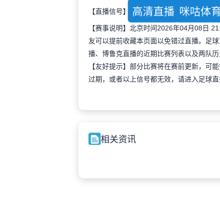
高清直播
咪咕体
【直播信号】
【赛事说明】北京时间2026年04月08日
友可以提前收藏本页面以免错过直播。足球
播、博鲁克直播的近期比赛列表以及两队历
【友好提示】部分比赛将在赛前更新，可能
过期，或者以上信号都无效，请进入足球直
相关资讯