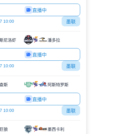
直播中
7 10:00
墨联
斯尼洛虾
潘多拉
直播中
7 10:00
墨联
查斯
阿斯特罗斯
直播中
7 10:00
墨联
巨狼
墨西卡利