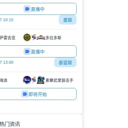
直播中
7 10:15
墨联
萨雷吉亚
多拉多斯
直播中
7 13:00
泰篮联
海浪
素攀武里狙击手
即将开始
热门资讯