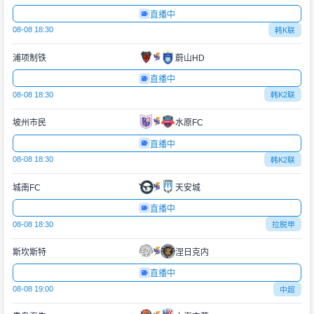
直播中
08-08 18:30
韩K联
浦项制铁
蔚山HD
直播中
08-08 18:30
韩K2联
坡州市民
水原FC
直播中
08-08 18:30
韩K2联
城南FC
天安城
直播中
08-08 18:30
拉脱甲
斯坎斯特
涅日克内
直播中
08-08 19:00
中超