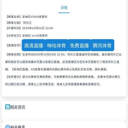
详情
【赛事名称】安纳巴VSAS库鲁布
【赛事分类】
阿尔乙
【开赛时间】2025年10月03日 22:00
【对阵双方】安纳巴 vs AS库鲁布
高清直播
咪咕体育
免费直播
腾讯体育
【直播信号】
【赛事说明】北京时间2025年10月03日 22:00，阿尔乙直播准时在线播放，喜欢看阿尔乙比
赛的朋友可以提前收藏本页面以免错过直播。足球直播还为您在本页面索引了相关阿尔乙直
播、【安纳巴直播、AS库鲁布直播的近期比赛列表以及两队历史交锋、两队赛程。
【友好提示】部分比赛将在赛前更新，可能需要您在比赛前再刷新查看。 如果本页面比赛已
经过期已经过期，或者以上信号都无效，请进入足球直播查看最新直播信号。
相关资讯
相关赛事