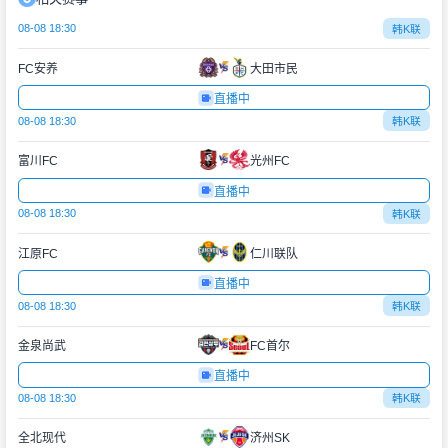
08-08 18:30
韩K联
FC安养
大田市民
直播中
08-08 18:30
韩K联
富川FC
光州FC
直播中
08-08 18:30
韩K联
江原FC
仁川联队
直播中
08-08 18:30
韩K联
金泉尚武
FC首尔
直播中
08-08 18:30
韩K联
全北现代
济州SK