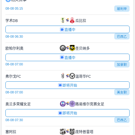
08-08 05:15
玻利甲
学术DB
瓜比拉
直播中
08-08 06:30
巴西乙
欧帕尔利奥
圣贝纳多
直播中
08-08 07:00
加拿职
弗尔戈FC
温哥华FC
即将开始
08-08 07:00
美女职
奥兰多荣耀女足
路易维尔竞赛女足
即将开始
08-08 07:30
巴西乙
塞阿拉
庞特普雷塔