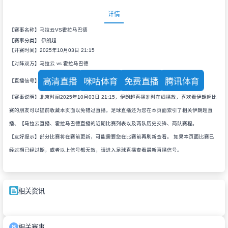
详情
【赛事名称】马拉云VS霍拉马巴德
【赛事分类】
伊朗超
【开赛时间】2025年10月03日 21:15
【对阵双方】马拉云 vs 霍拉马巴德
高清直播
咪咕体育
免费直播
腾讯体育
【直播信号】
【赛事说明】北京时间2025年10月03日 21:15，伊朗超直播准时在线播放，喜欢看伊朗超比
赛的朋友可以提前收藏本页面以免错过直播。足球直播还为您在本页面索引了相关伊朗超直
播、【马拉云直播、霍拉马巴德直播的近期比赛列表以及两队历史交锋、两队赛程。
【友好提示】部分比赛将在赛前更新，可能需要您在比赛前再刷新查看。 如果本页面比赛已
经过期已经过期，或者以上信号都无效，请进入足球直播查看最新直播信号。
相关资讯
相关赛事