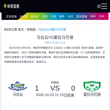
NBA
CBA
足球直播
世界杯
欧洲杯
英超
中超
德甲
法甲
篮球直播
页
直播
直播
当前位置:
首页
伊朗超
马拉云VS霍拉马巴德
马拉云VS霍拉马巴德
2025-10-03 21:15
在2025年10月03日，精彩的伊朗超对决【马拉云 vs 霍拉马巴德】将进行直播。喜爱伊
朗超的球迷们，别忘了提前收藏本页面，确保不错过这场精彩的比赛。为了您的观赛体验，还
特别为您整理了关于伊朗超的最新比赛列表、两队的历史交锋记录和赛程安排。这里是您获取
伊朗超直播信息的最佳地点，敬请关注。
伊朗超
1
VS
0
马拉云
霍拉马巴德
2025-10-03 21:15
已结束