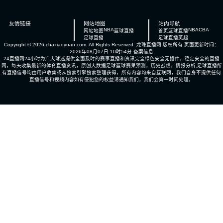
友情链接
网站地图
站内导航
NBA
NBA
CBA
网站地图
篮球直播
首页
篮球直播
足球直播
足球直播
英超
Copyright © 2026 chaxiaoyuan.com. All Rights Reserved.
龙珠直播网
版权所有 页面更新时间：
2026年08月07日 10时54分
备案信息
24直播网24小时为广大球迷提供全面及时的赛事直播和资讯完全绿色安全无插件，稳定安全的直播
网，每天收集最新的体育直播资讯，原创大数据足球篮球赛果预测，历史战绩，情报分析,足球直播所
有直播信号均由用户收集或从搜索引擎搜索整理获得，所有内容均来自互联网，我们自身不提供任何
直播信号和视频内容如有侵犯您的权益请通知我们，我们会第一时间处理。