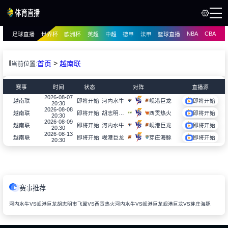
NBA
CBA
足球直播
世界杯
欧洲杯
英超
中超
德甲
法甲
篮球直播
页
直播
直播
>
首页
越南联
当前位置:
赛事
时间
状态
对阵
直播源
2026-08-07
河内水牛
岘港巨龙
越南联
即将开始
即将开始
20:30
2026-08-08
胡志明市飞翼
西贡热火
越南联
即将开始
即将开始
20:30
2026-08-09
河内水牛
岘港巨龙
越南联
即将开始
即将开始
20:30
2026-08-13
岘港巨龙
芽庄海豚
越南联
即将开始
即将开始
20:30
赛事推荐
河内水牛VS岘港巨龙
胡志明市飞翼VS西贡热火
河内水牛VS岘港巨龙
岘港巨龙VS芽庄海豚