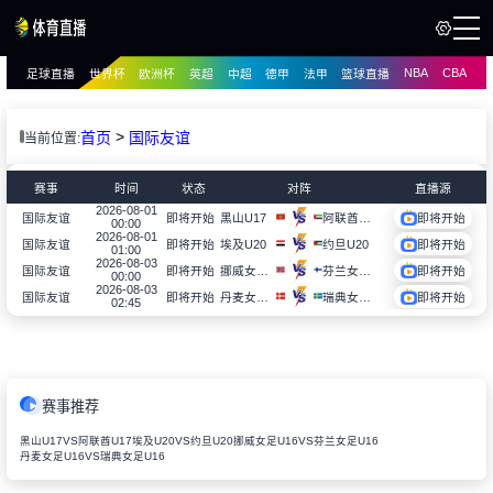
NBA
CBA
足球直播
世界杯
欧洲杯
英超
中超
德甲
法甲
篮球直播
页
直播
直播
>
首页
国际友谊
当前位置:
赛事
时间
状态
对阵
直播源
2026-08-01
黑山U17
阿联酋U17
国际友谊
即将开始
即将开始
00:00
2026-08-01
埃及U20
约旦U20
国际友谊
即将开始
即将开始
01:00
2026-08-03
挪威女足U16
芬兰女足U16
国际友谊
即将开始
即将开始
00:00
2026-08-03
丹麦女足U16
瑞典女足U16
国际友谊
即将开始
即将开始
02:45
赛事推荐
黑山U17VS阿联酋U17
埃及U20VS约旦U20
挪威女足U16VS芬兰女足U16
丹麦女足U16VS瑞典女足U16