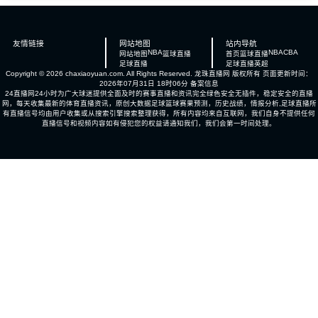
友情链接
网站地图
站内导航
NBA
NBA
CBA
网站地图
篮球直播
首页
篮球直播
足球直播
足球直播
英超
Copyright © 2026 chaxiaoyuan.com. All Rights Reserved.
龙珠直播网
版权所有 页面更新时间：
2026年07月31日 18时06分
备案信息
24直播网24小时为广大球迷提供全面及时的赛事直播和资讯完全绿色安全无插件，稳定安全的直播
网，每天收集最新的体育直播资讯，原创大数据足球篮球赛果预测，历史战绩，情报分析,足球直播所
有直播信号均由用户收集或从搜索引擎搜索整理获得，所有内容均来自互联网，我们自身不提供任何
直播信号和视频内容如有侵犯您的权益请通知我们，我们会第一时间处理。