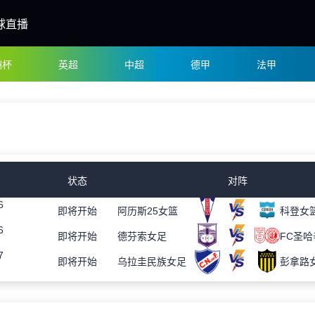
球直播
洲杯
英超
中超
德甲
法甲
状态
对阵
6
即将开始
阿历斯25女篮
科登女
6
即将开始
德芬索女足
FC圣
7
即将开始
乌拉圭民族女足
彭拿路