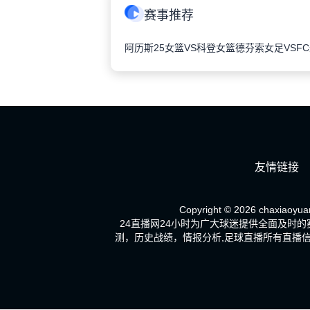
赛事推荐
阿历斯25女篮VS科登女篮
德芬索女足VSF
友情链接
Copyright © 2026 chaxiaoyuan
24直播网24小时为广大球迷提供全面及时
测，历史战绩，情报分析,足球直播所有直播