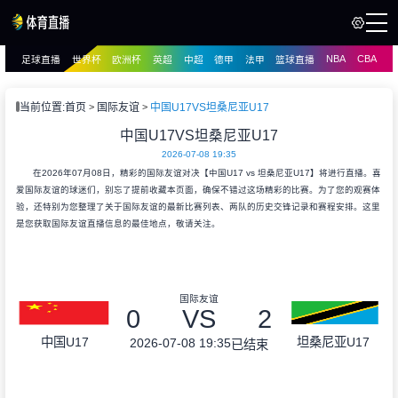
NBA
CBA
足球直播
世界杯
欧洲杯
英超
中超
德甲
法甲
篮球直播
页
直播
直播
当前位置:
首页
国际友谊
中国U17VS坦桑尼亚U17
中国U17VS坦桑尼亚U17
2026-07-08 19:35
在2026年07月08日，精彩的国际友谊对决【中国U17 vs 坦桑尼亚U17】将进行直播。喜
爱国际友谊的球迷们，别忘了提前收藏本页面，确保不错过这场精彩的比赛。为了您的观赛体
验，还特别为您整理了关于国际友谊的最新比赛列表、两队的历史交锋记录和赛程安排。这里
是您获取国际友谊直播信息的最佳地点，敬请关注。
国际友谊
0
VS
2
中国U17
坦桑尼亚U17
2026-07-08 19:35
已结束