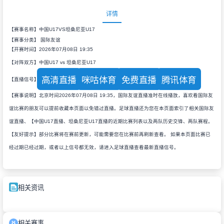
详情
【赛事名称】中国U17VS坦桑尼亚U17
【赛事分类】
国际友谊
【开赛时间】2026年07月08日 19:35
【对阵双方】中国U17 vs 坦桑尼亚U17
高清直播
咪咕体育
免费直播
腾讯体育
【直播信号】
【赛事说明】北京时间2026年07月08日 19:35，国际友谊直播准时在线播放，喜欢看国际友
谊比赛的朋友可以提前收藏本页面以免错过直播。足球直播还为您在本页面索引了相关国际友
谊直播、【中国U17直播、坦桑尼亚U17直播的近期比赛列表以及两队历史交锋、两队赛程。
【友好提示】部分比赛将在赛前更新，可能需要您在比赛前再刷新查看。 如果本页面比赛已
经过期已经过期，或者以上信号都无效，请进入足球直播查看最新直播信号。
相关资讯
相关赛事