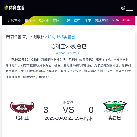
NBA
CBA
足球直播
世界杯
欧洲杯
英超
中超
德甲
法甲
篮球直播
页
直播
直播
当前位置:
首页
阿联杯
哈利亚VS奥鲁巴
哈利亚VS奥鲁巴
2025-10-03 21:15
在2025年10月03日，精彩的阿联杯对决【哈利亚 vs 奥鲁巴】将进行直播。喜爱阿联杯
的球迷们，别忘了提前收藏本页面，确保不错过这场精彩的比赛。为了您的观赛体验，还特别
为您整理了关于阿联杯的最新比赛列表、两队的历史交锋记录和赛程安排。这里是您获取阿联
杯直播信息的最佳地点，敬请关注。
阿联杯
3
VS
0
哈利亚
奥鲁巴
2025-10-03 21:15
已结束