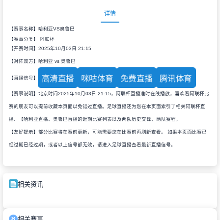
详情
【赛事名称】哈利亚VS奥鲁巴
【赛事分类】
阿联杯
【开赛时间】2025年10月03日 21:15
【对阵双方】哈利亚 vs 奥鲁巴
高清直播
咪咕体育
免费直播
腾讯体育
【直播信号】
【赛事说明】北京时间2025年10月03日 21:15，阿联杯直播准时在线播放，喜欢看阿联杯比
赛的朋友可以提前收藏本页面以免错过直播。足球直播还为您在本页面索引了相关阿联杯直
播、【哈利亚直播、奥鲁巴直播的近期比赛列表以及两队历史交锋、两队赛程。
【友好提示】部分比赛将在赛前更新，可能需要您在比赛前再刷新查看。 如果本页面比赛已
经过期已经过期，或者以上信号都无效，请进入足球直播查看最新直播信号。
相关资讯
相关赛事