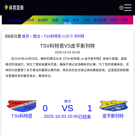
NBA
CBA
足球直播
世界杯
欧洲杯
英超
中超
德甲
法甲
篮球直播
首页
篮球直播
足球直播
当前位置:
首页
德戊
TSV科特恩VS皮平斯列特
TSV科特恩VS皮平斯列特
2025-10-03 20:00
在2025年10月03日，精彩的德戊对决【TSV科特恩 vs 皮平斯列特】将进行直播。喜爱
德戊的球迷们，别忘了提前收藏本页面，确保不错过这场精彩的比赛。为了您的观赛体验，还
特别为您整理了关于德戊的最新比赛列表、两队的历史交锋记录和赛程安排。这里是您获取德
戊直播信息的最佳地点，敬请关注。
德戊
0
VS
1
TSV科特恩
皮平斯列特
2025-10-03 20:00
已结束