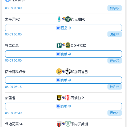
08-09 05:00
加拿职
太平洋FC
约克联FC
直播中
08-09 05:00
洪都甲
帕兰德森
CD马拉松
直播中
08-09 05:00
萨尔超
萨卡特科卢卡
印加阿鲁巴
直播中
08-09 05:15
玻利甲
最强者
石油独立
直播中
08-09 05:30
巴西乙
保地花高SP
米内罗美洲