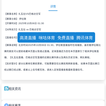
详情
【赛事名称】扎瓦拉VS巴格达空军
【赛事分类】
伊拉联
【开赛时间】2025年10月06日 01:30
【对阵双方】扎瓦拉 vs 巴格达空军
高清直播
咪咕体育
免费直播
腾讯体育
【直播信号】
【赛事说明】北京时间2025年10月06日 01:30，伊拉联直播准时在线播放，喜欢看伊拉联比
赛的朋友可以提前收藏本页面以免错过直播。足球直播还为您在本页面索引了相关伊拉联直
播、【扎瓦拉直播、巴格达空军直播的近期比赛列表以及两队历史交锋、两队赛程。
【友好提示】部分比赛将在赛前更新，可能需要您在比赛前再刷新查看。 如果本页面比赛已
经过期已经过期，或者以上信号都无效，请进入足球直播查看最新直播信号。
相关资讯
相关赛事