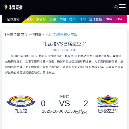
NBA
CBA
足球直播
世界杯
欧洲杯
英超
中超
德甲
法甲
篮球直播
页
直播
直播
当前位置:
首页
伊拉联
扎瓦拉VS巴格达空军
扎瓦拉VS巴格达空军
2025-10-06 01:30
在2025年10月06日，精彩的伊拉联对决【扎瓦拉 vs 巴格达空军】将进行直播。喜爱伊
拉联的球迷们，别忘了提前收藏本页面，确保不错过这场精彩的比赛。为了您的观赛体验，还
特别为您整理了关于伊拉联的最新比赛列表、两队的历史交锋记录和赛程安排。这里是您获取
伊拉联直播信息的最佳地点，敬请关注。
伊拉联
0
VS
2
扎瓦拉
巴格达空军
2025-10-06 01:30
已结束