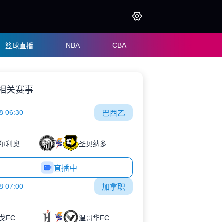
NBA
CBA
篮球直播
相关赛事
8 06:30
巴西乙
尔利奥
圣贝纳多
直播中
8 07:00
加拿职
戈FC
温哥华FC