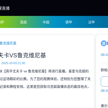
球直播
洲杯
英超
中超
德甲
法甲
S鲁克维尼基
夫卡VS鲁克维尼基
08-0
2025-10-03 21:30
欧帕
对决【高华尤夫卡 vs 鲁克维尼基】将进行直播。喜爱乌克超的
过这场精彩的比赛。为了您的观赛体验，还特别为您整理了关
记录和赛程安排。这里是您获取乌克超直播信息的最佳地点，
08-0
弗尔