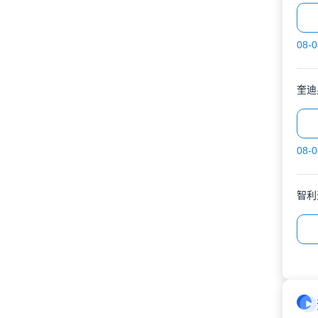
08-0
奎迪
08-0
智利