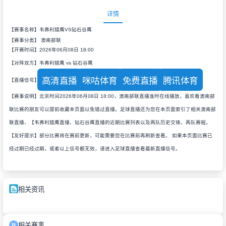
详情
【赛事名称】韦弗利猎鹰VS钻石谷鹰
【赛事分类】
澳南部联
【开赛时间】2026年06月08日 18:00
【对阵双方】韦弗利猎鹰 vs 钻石谷鹰
高清直播
咪咕体育
免费直播
腾讯体育
【直播信号】
【赛事说明】北京时间2026年06月08日 18:00，澳南部联直播准时在线播放，喜欢看澳南部
联比赛的朋友可以提前收藏本页面以免错过直播。足球直播还为您在本页面索引了相关澳南部
联直播、【韦弗利猎鹰直播、钻石谷鹰直播的近期比赛列表以及两队历史交锋、两队赛程。
【友好提示】部分比赛将在赛前更新，可能需要您在比赛前再刷新查看。 如果本页面比赛已
经过期已经过期，或者以上信号都无效，请进入足球直播查看最新直播信号。
相关资讯
相关赛事